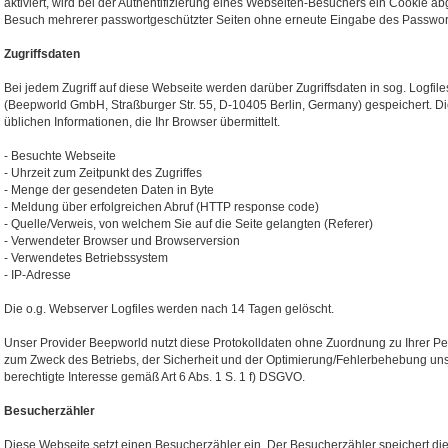
aktiviert, wird bei der Authentifizierung eines Webseiten-Besuchers ein Cookie ab
Besuch mehrerer passwortgeschützter Seiten ohne erneute Eingabe des Passwor
Zugriffsdaten
Bei jedem Zugriff auf diese Webseite werden darüber Zugriffsdaten in sog. Logfi
(Beepworld GmbH, Straßburger Str. 55, D-10405 Berlin, Germany) gespeichert. Die
üblichen Informationen, die Ihr Browser übermittelt.
- Besuchte Webseite
- Uhrzeit zum Zeitpunkt des Zugriffes
- Menge der gesendeten Daten in Byte
- Meldung über erfolgreichen Abruf (HTTP response code)
- Quelle/Verweis, von welchem Sie auf die Seite gelangten (Referer)
- Verwendeter Browser und Browserversion
- Verwendetes Betriebssystem
- IP-Adresse
Die o.g. Webserver Logfiles werden nach 14 Tagen gelöscht.
Unser Provider Beepworld nutzt diese Protokolldaten ohne Zuordnung zu Ihrer Per
zum Zweck des Betriebs, der Sicherheit und der Optimierung/Fehlerbehebung unse
berechtigte Interesse gemäß Art 6 Abs. 1 S. 1 f) DSGVO.
Besucherzähler
Diese Webseite setzt einen Besucherzähler ein. Der Besucherzähler speichert d