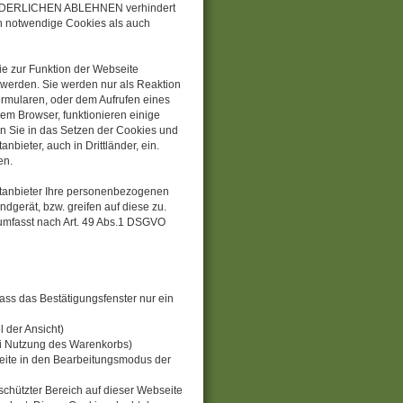
FORDERLICHEN ABLEHNEN verhindert
h notwendige Cookies als auch
ie zur Funktion der Webseite
 werden. Sie werden nur als Reaktion
ormularen, oder dem Aufrufen eines
rem Browser, funktionieren einige
en Sie in das Setzen der Cookies und
bieter, auch in Drittländer, ein.
en.
ittanbieter Ihre personenbezogenen
dgerät, bzw. greifen auf diese zu.
g umfasst nach Art. 49 Abs.1 DSGVO
ass das Bestätigungsfenster nur ein
 der Ansicht)
ei Nutzung des Warenkorbs)
eite in den Bearbeitungsmodus der
chützter Bereich auf dieser Webseite