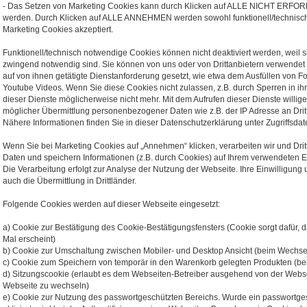
- Das Setzen von Marketing Cookies kann durch Klicken auf ALLE NICHT ER
werden. Durch Klicken auf ALLE ANNEHMEN werden sowohl funktionell/technisc
Marketing Cookies akzeptiert.
Funktionell/technisch notwendige Cookies können nicht deaktiviert werden, weil s
zwingend notwendig sind. Sie können von uns oder von Drittanbietern verwendet
auf von ihnen getätigte Dienstanforderung gesetzt, wie etwa dem Ausfüllen von F
Youtube Videos. Wenn Sie diese Cookies nicht zulassen, z.B. durch Sperren in ih
dieser Dienste möglicherweise nicht mehr. Mit dem Aufrufen dieser Dienste willig
möglicher Übermittlung personenbezogener Daten wie z.B. der IP Adresse an Drittan
Nähere Informationen finden Sie in dieser Datenschutzerklärung unter Zugriffsdat
Wenn Sie bei Marketing Cookies auf „Annehmen“ klicken, verarbeiten wir und Dr
Daten und speichern Informationen (z.B. durch Cookies) auf Ihrem verwendeten En
Die Verarbeitung erfolgt zur Analyse der Nutzung der Webseite. Ihre Einwilligun
auch die Übermittlung in Drittländer.
Folgende Cookies werden auf dieser Webseite eingesetzt:
a) Cookie zur Bestätigung des Cookie-Bestätigungsfensters (Cookie sorgt dafür, d
Mal erscheint)
b) Cookie zur Umschaltung zwischen Mobiler- und Desktop Ansicht (beim Wechsel
c) Cookie zum Speichern von temporär in den Warenkorb gelegten Produkten (b
d) Sitzungscookie (erlaubt es dem Webseiten-Betreiber ausgehend von der Webs
Webseite zu wechseln)
e) Cookie zur Nutzung des passwortgeschützten Bereichs. Wurde ein passwortges