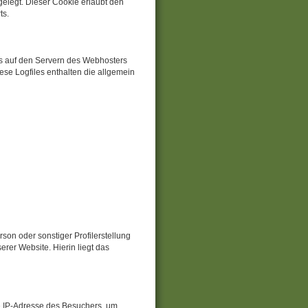
gelegt. Dieser Cookie erlaubt den
ts.
les auf den Servern des Webhosters
se Logfiles enthalten die allgemein
son oder sonstiger Profilerstellung
rer Website. Hierin liegt das
ie IP-Adresse des Besuchers, um